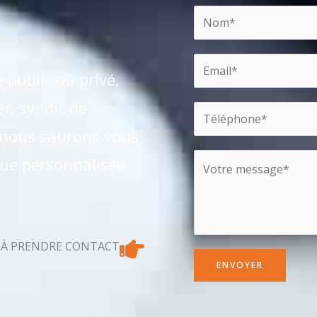
public ou privé,
er, syndic de
 nous saurons vous
que personnalisée
S À PRENDRE CONTACT
ENVOYER