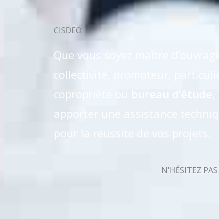
CISDEO
Que vous soyez maître d’ouvrage 
collectivité, promoteur, particuli
copropriété ou
bureau d’étude
,
apporter une assistance techni
pour la réussite de vos projets.
N'HÉSITEZ PA