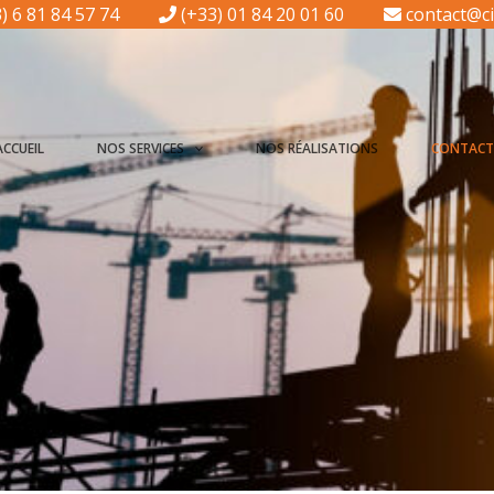
) 6 81 84 57 74
(+33) 01 84 20 01 60
contact@ci
ACCUEIL
NOS SERVICES
NOS RÉALISATIONS
CONTAC